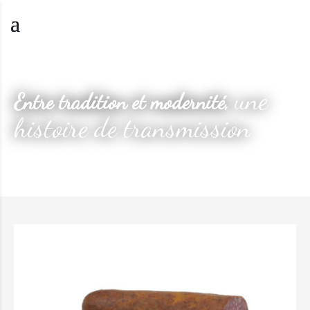
une
Entre tradition et modernité,
histoire de transmission