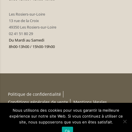
Les Rosiers-sur-Loire
13 rue de la Croix
49350 Les Rosiers-sur-Loire
02 41 51 80 29
Du Mardi au Samedi
8h00-13h00 / 15h00-19h00
Politique de confidentialité
Conditions générales de vente
Mentions légales
Nous utilisons des cookies pour vous garantir la meilleure
expérience sur notre site Web. Si vous continuez à utiliser ce
Conception :
TERRE
DE PIXELS
site, nous supposerons que vous en êtes satisfait.
Ok