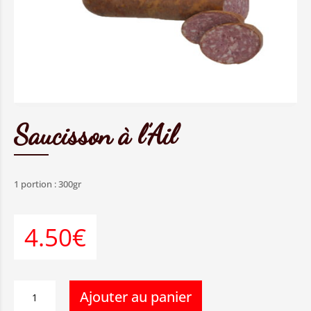
Saucisson à l’Ail
1 portion : 300gr
4.50€
quantité
Ajouter au panier
de