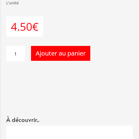
L’unité
4.50€
quantité
Ajouter au panier
de
Brochette
de
Canard
À découvrir..