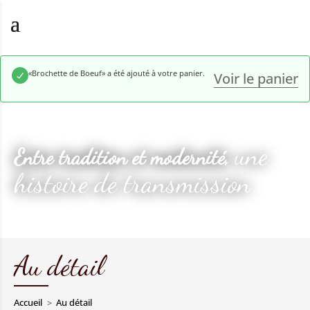
«Brochette de Boeuf» a été ajouté à votre panier.
Voir le panier
une
Entre tradition et modernité,
histoire de transmission
Au détail
Accueil
Au détail